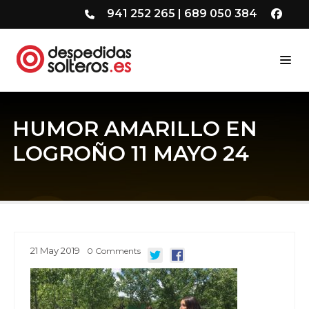
941 252 265
|
689 050 384
HUMOR AMARILLO EN
LOGROÑO 11 MAYO 24
21
May
2019
0
Comments