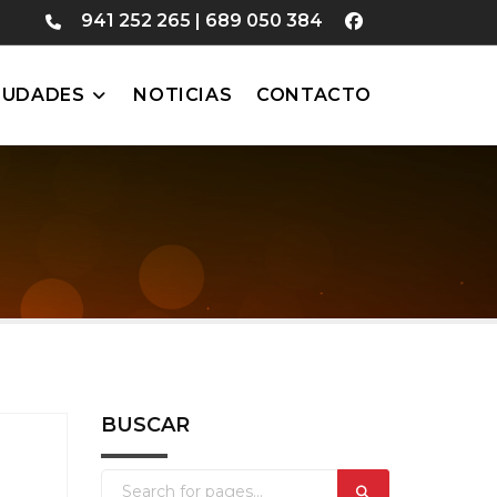
941 252 265
|
689 050 384
IUDADES
NOTICIAS
CONTACTO
BUSCAR