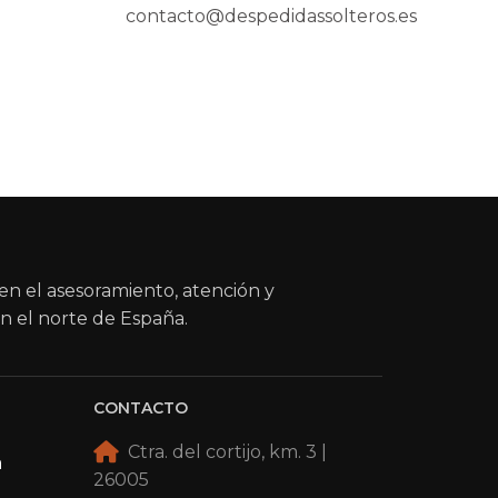
contacto@despedidassolteros.es
en el asesoramiento, atención y
n el norte de España.
CONTACTO
Ctra. del cortijo, km. 3 |
a
26005