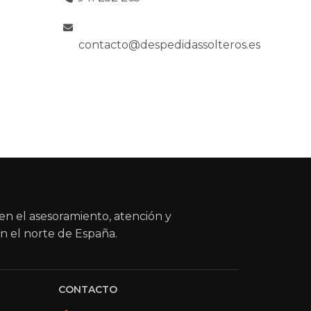
contacto@despedidassolteros.es
en el asesoramiento, atención y
n el norte de España.
CONTACTO