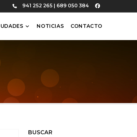
941 252 265
|
689 050 384
IUDADES
NOTICIAS
CONTACTO
BUSCAR