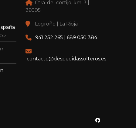
Ctra. del cortijo, km. 3 |
a
26005
Logroño | La Rioja
España
025
941 252 265
|
689 050 384
en
contacto@despedidassolteros.es
en