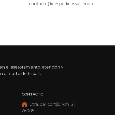
contacto@despedidassolteros.es
en el asesoramiento, atención y
n el norte de España.
CONTACTO
Ctra. del cortijo, km. 3 |
a
26005