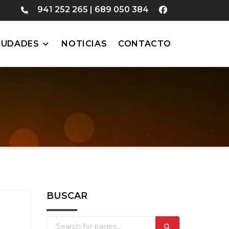
941 252 265
|
689 050 384
IUDADES
NOTICIAS
CONTACTO
BUSCAR