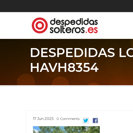
DESPEDIDAS L
HAVH8354
17
Jun
2025
0
Comments