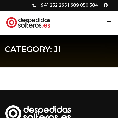
941 252 265
|
689 050 384
CATEGORY: JI