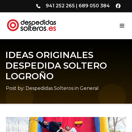
941 252 265
|
689 050 384
IDEAS ORIGINALES
DESPEDIDA SOLTERO
LOGROÑO
Post by:
Despedidas Solteros
in
General