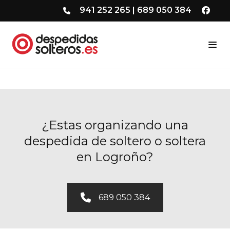
941 252 265
|
689 050 384
¿Estas organizando una
despedida de soltero o soltera
en Logroño?
689 050 384