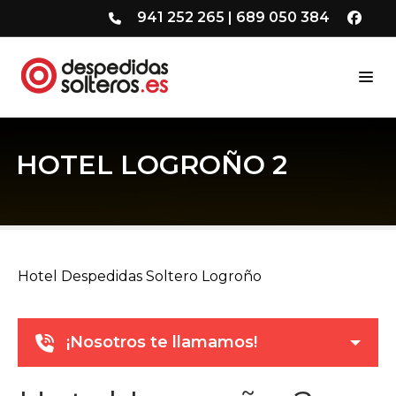
941 252 265
|
689 050 384
HOTEL LOGROÑO 2
Hotel Despedidas Soltero Logroño
¡Nosotros te llamamos!