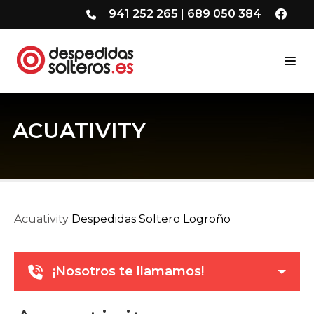
941 252 265
|
689 050 384
ACUATIVITY
Acuativity
Despedidas Soltero Logroño
¡Nosotros te llamamos!