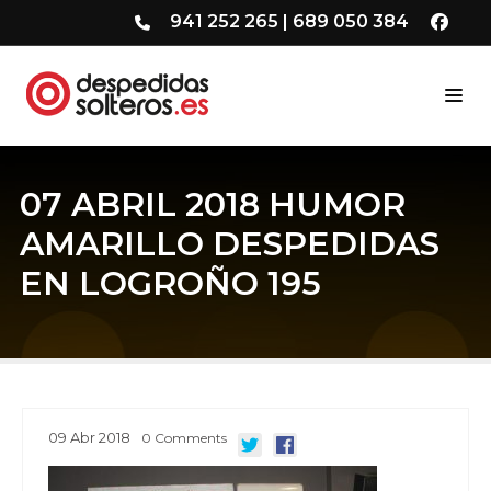
941 252 265
|
689 050 384
07 ABRIL 2018 HUMOR
AMARILLO DESPEDIDAS
EN LOGROÑO 195
09
Abr
2018
0
Comments