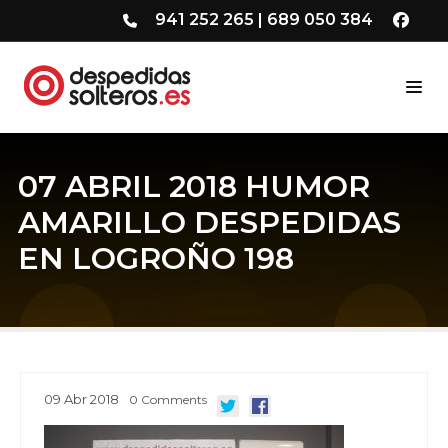
941 252 265
|
689 050 384
07 ABRIL 2018 HUMOR
AMARILLO DESPEDIDAS
EN LOGROÑO 198
09
Abr
2018
0
Comments