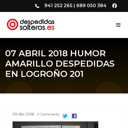
941 252 265
|
689 050 384
07 ABRIL 2018 HUMOR
AMARILLO DESPEDIDAS
EN LOGROÑO 201
09
Abr
2018
0
Comments