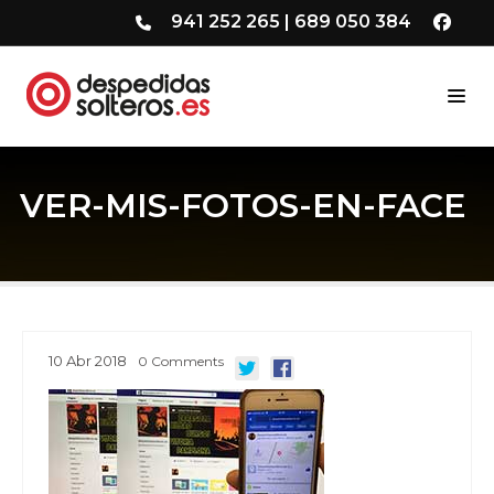
941 252 265
|
689 050 384
VER-MIS-FOTOS-EN-FACE
10
Abr
2018
0
Comments