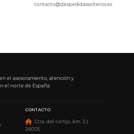
contacto@despedidassolteros.es
en el asesoramiento, atención y
n el norte de España.
CONTACTO
Ctra. del cortijo, km. 3 |
a
26005