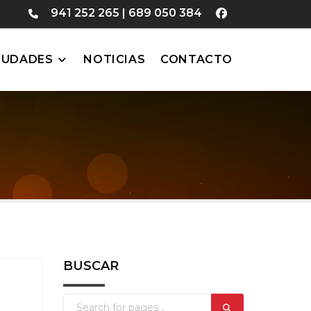
941 252 265
|
689 050 384
IUDADES
NOTICIAS
CONTACTO
BUSCAR