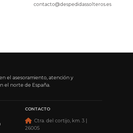
contacto@despedidassolteros.es
en el asesoramiento, atención y
n el norte de España.
CONTACTO
Ctra. del cortijo, km. 3 |
a
26005