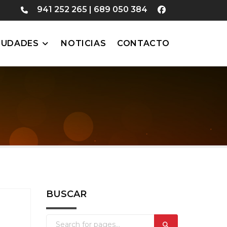
941 252 265
|
689 050 384
IUDADES
NOTICIAS
CONTACTO
BUSCAR