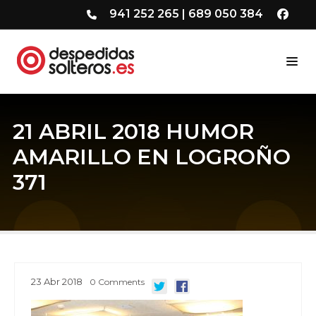
941 252 265
|
689 050 384
21 ABRIL 2018 HUMOR
AMARILLO EN LOGROÑO
371
23
Abr
2018
0
Comments