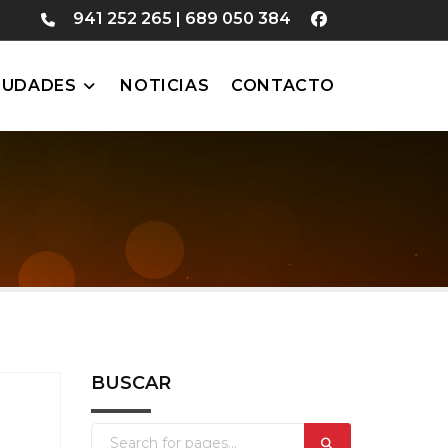
941 252 265
|
689 050 384
IUDADES
NOTICIAS
CONTACTO
BUSCAR