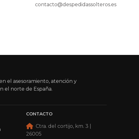
contacto@despedidassolteros.es
en el asesoramiento, atención y
n el norte de España.
CONTACTO
Ctra. del cortijo, km. 3 |
a
26005