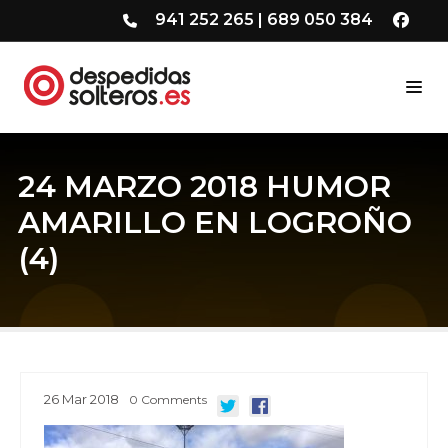
941 252 265
|
689 050 384
24 MARZO 2018 HUMOR
AMARILLO EN LOGROÑO
(4)
26
Mar
2018
0
Comments