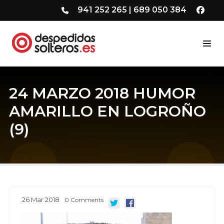
941 252 265
|
689 050 384
24 MARZO 2018 HUMOR
AMARILLO EN LOGROÑO
(9)
26
Mar
2018
0
Comments