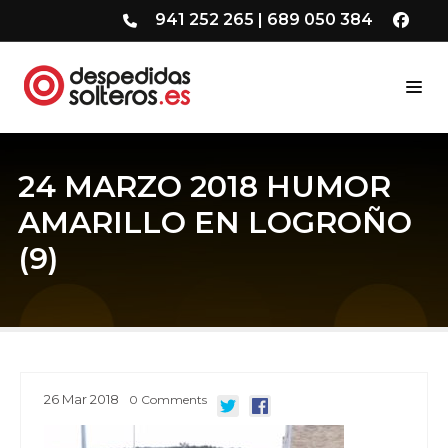
941 252 265
|
689 050 384
24 MARZO 2018 HUMOR
AMARILLO EN LOGROÑO
(9)
26
Mar
2018
0
Comments