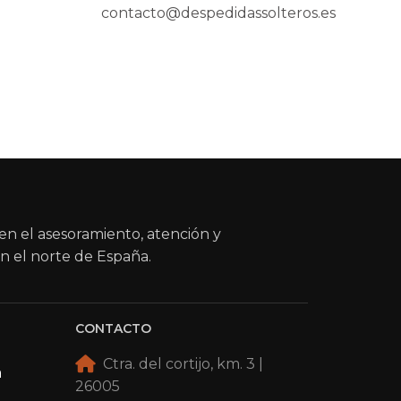
contacto@despedidassolteros.es
en el asesoramiento, atención y
n el norte de España.
CONTACTO
Ctra. del cortijo, km. 3 |
a
26005