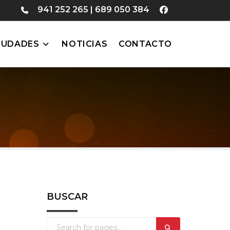
941 252 265
|
689 050 384
IUDADES
NOTICIAS
CONTACTO
BUSCAR