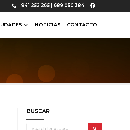
941 252 265
|
689 050 384
IUDADES
NOTICIAS
CONTACTO
BUSCAR