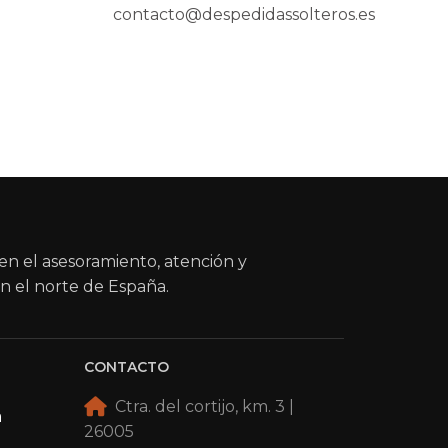
contacto@despedidassolteros.es
en el asesoramiento, atención y
n el norte de España.
CONTACTO
Ctra. del cortijo, km. 3 |
a
26005