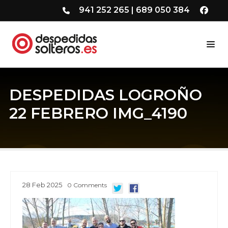
941 252 265
|
689 050 384
DESPEDIDAS LOGROÑO
22 FEBRERO IMG_4190
28
Feb
2025
0
Comments