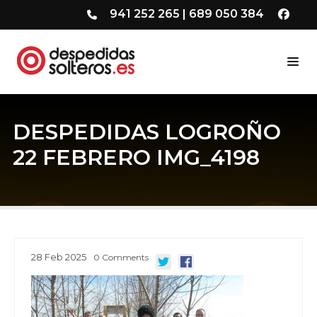
941 252 265
|
689 050 384
DESPEDIDAS LOGROÑO
22 FEBRERO IMG_4198
28
Feb
2025
0
Comments