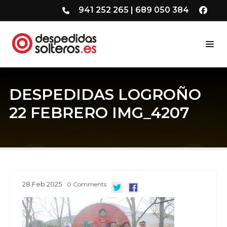
941 252 265
|
689 050 384
DESPEDIDAS LOGROÑO
22 FEBRERO IMG_4207
28
Feb
2025
0
Comments