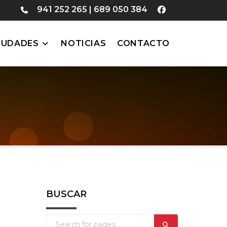
941 252 265
|
689 050 384
IUDADES
NOTICIAS
CONTACTO
BUSCAR