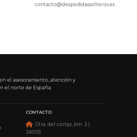
contacto@despedidassolteros.es
en el asesoramiento, atención y
n el norte de España.
CONTACTO
Ctra. del cortijo, km. 3 |
a
26005