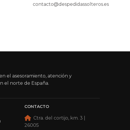
contacto@despedidassolteros.es
en el asesoramiento, atención y
n el norte de España.
CONTACTO
Ctra. del cortijo, km. 3 |
a
26005