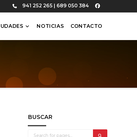
941 252 265
|
689 050 384
IUDADES
NOTICIAS
CONTACTO
BUSCAR