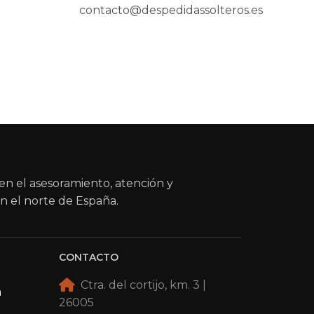
contacto@despedidassolteros.es
en el asesoramiento, atención y
n el norte de España.
CONTACTO
Ctra. del cortijo, km. 3 |
a
26005