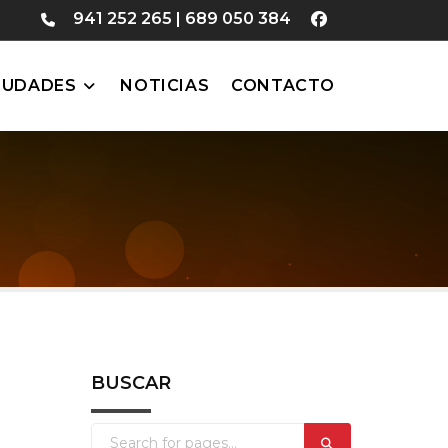
941 252 265
|
689 050 384
IUDADES
NOTICIAS
CONTACTO
BUSCAR