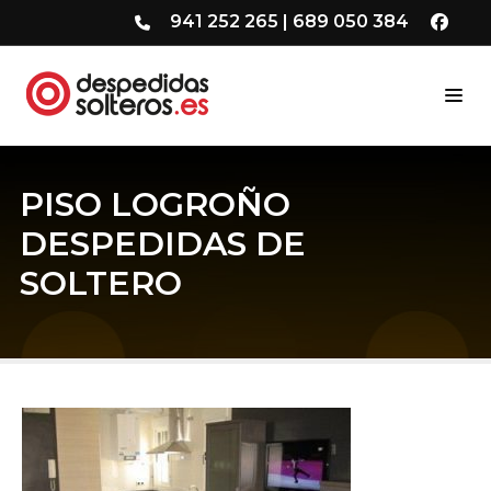
941 252 265
|
689 050 384
PISO LOGROÑO
DESPEDIDAS DE
SOLTERO