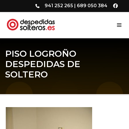
941 252 265
|
689 050 384
PISO LOGROÑO
DESPEDIDAS DE
SOLTERO