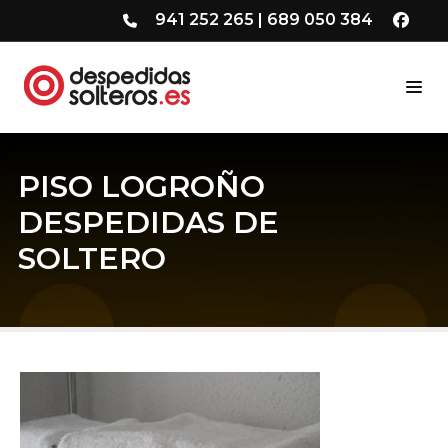
941 252 265
|
689 050 384
PISO LOGROÑO
DESPEDIDAS DE
SOLTERO