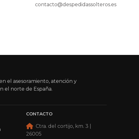
contacto@despedidassolteros.es
en el asesoramiento, atención y
n el norte de España.
CONTACTO
Ctra. del cortijo, km. 3 |
a
26005