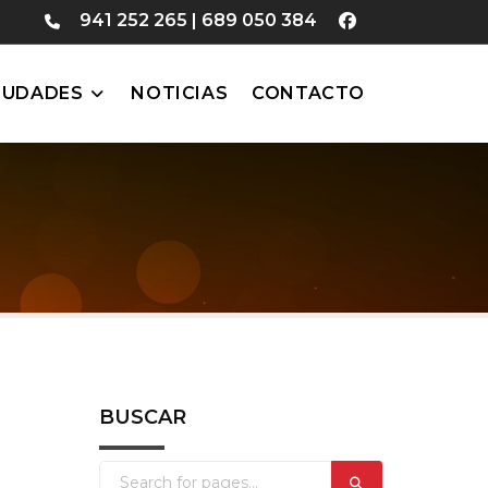
941 252 265
|
689 050 384
IUDADES
NOTICIAS
CONTACTO
BUSCAR