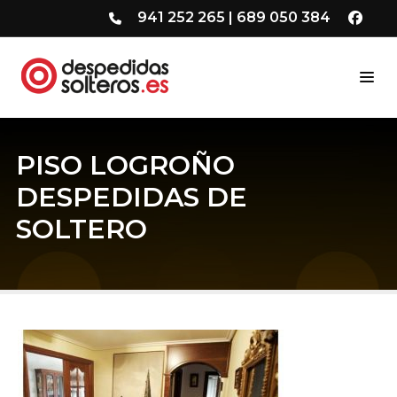
941 252 265
|
689 050 384
PISO LOGROÑO
DESPEDIDAS DE
SOLTERO