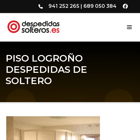
941 252 265
|
689 050 384
PISO LOGROÑO
DESPEDIDAS DE
SOLTERO