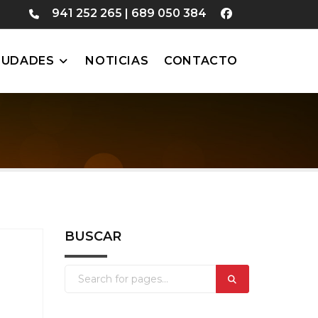
941 252 265
|
689 050 384
IUDADES
NOTICIAS
CONTACTO
BUSCAR