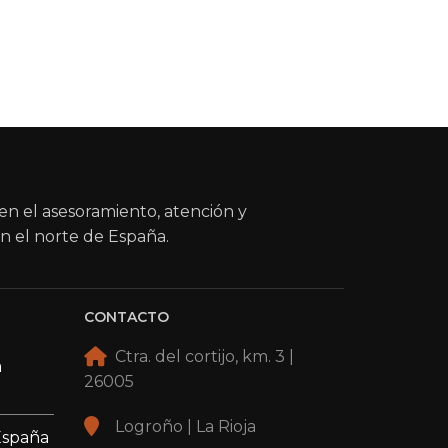
en el asesoramiento, atención y
n el norte de España.
CONTACTO
Ctra. del cortijo, km. 3 |
a
26005
Logroño | La Rioja
España