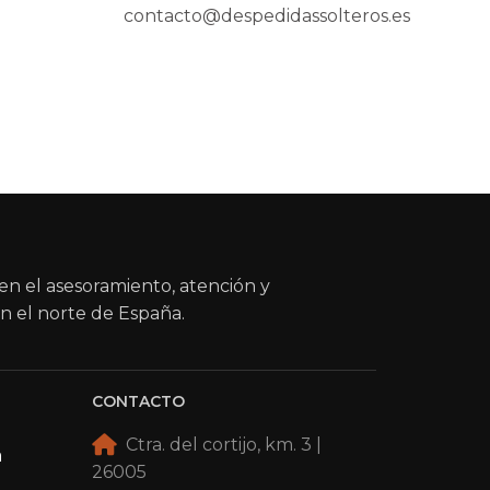
contacto@despedidassolteros.es
en el asesoramiento, atención y
n el norte de España.
CONTACTO
Ctra. del cortijo, km. 3 |
a
26005