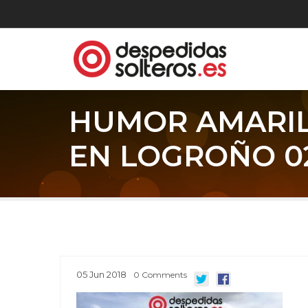
HUMOR AMARIL
EN LOGROÑO 02
05
Jun
2018
0
Comments