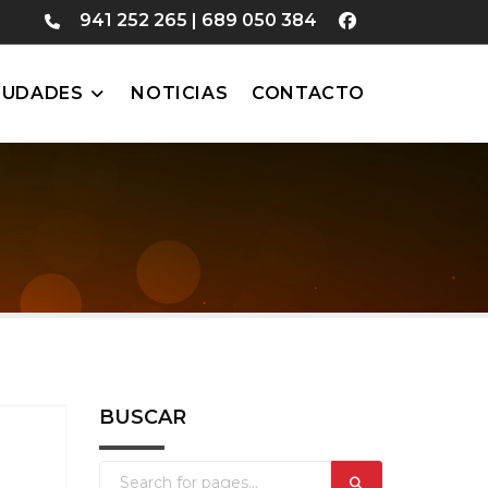
941 252 265
|
689 050 384
IUDADES
NOTICIAS
CONTACTO
BUSCAR