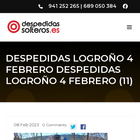
941 252 265
|
689 050 384
DESPEDIDAS LOGROÑO 4
FEBRERO DESPEDIDAS
LOGROÑO 4 FEBRERO (11)
08
Feb
2023
0
Comments