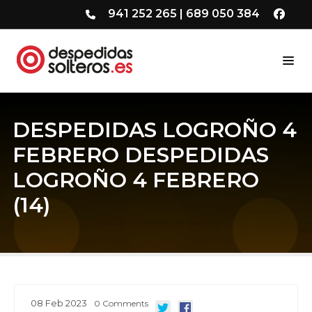
941 252 265
|
689 050 384
DESPEDIDAS LOGROÑO 4
FEBRERO DESPEDIDAS
LOGROÑO 4 FEBRERO
(14)
08
Feb
2023
0
Comments