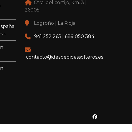
Ctra. del cortijo, km. 3 |
a
26005
Logroño | La Rioja
España
025
941 252 265
|
689 050 384
en
contacto@despedidassolteros.es
en