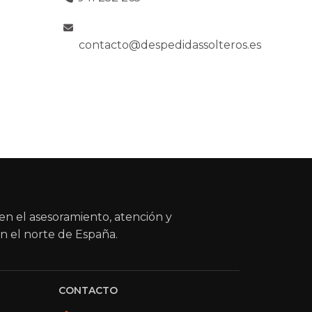
contacto@despedidassolteros.es
en el asesoramiento, atención y
n el norte de España.
CONTACTO