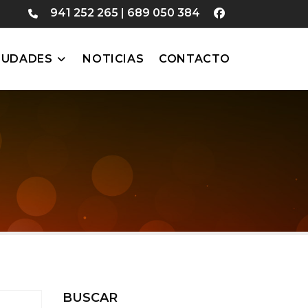
941 252 265
|
689 050 384
IUDADES
NOTICIAS
CONTACTO
BUSCAR