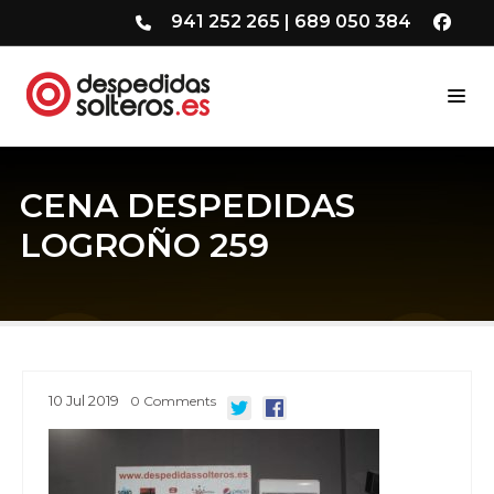
941 252 265
|
689 050 384
CENA DESPEDIDAS
LOGROÑO 259
10
Jul
2019
0
Comments