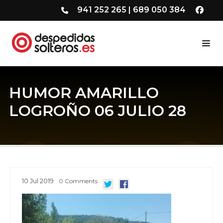
941 252 265
|
689 050 384
HUMOR AMARILLO
LOGROÑO 06 JULIO 28
10
Jul
2019
0
Comments