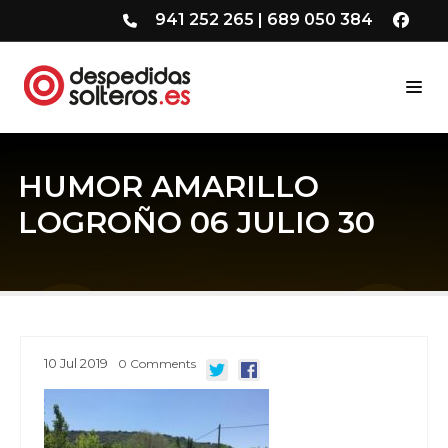
941 252 265
|
689 050 384
HUMOR AMARILLO
LOGROÑO 06 JULIO 30
10
Jul
2019
0
Comments