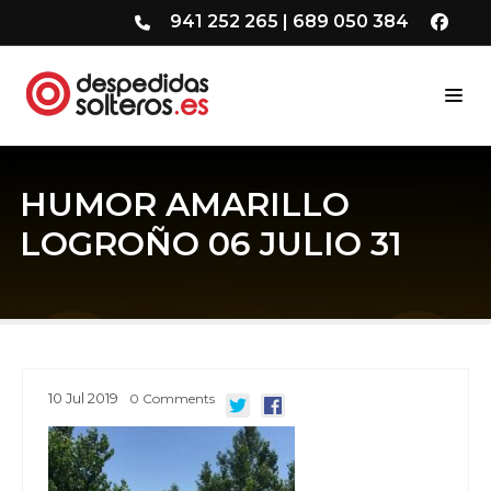
941 252 265
|
689 050 384
HUMOR AMARILLO
LOGROÑO 06 JULIO 31
10
Jul
2019
0
Comments