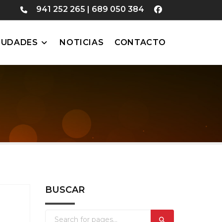
941 252 265
|
689 050 384
IUDADES
NOTICIAS
CONTACTO
BUSCAR