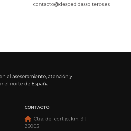
contacto@despedidassolteros.es
en el asesoramiento, atención y
n el norte de España.
CONTACTO
Ctra. del cortijo, km. 3 |
a
26005