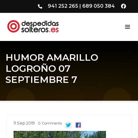
941 252 265
|
689 050 384
HUMOR AMARILLO
LOGROÑO 07
SEPTIEMBRE 7
11
Sep
2019
0
Comments