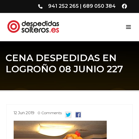
941 252 265
|
689 050 384
CENA DESPEDIDAS EN
LOGROÑO 08 JUNIO 227
12
Jun
2019
0
Comments