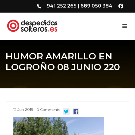
941 252 265
|
689 050 384
HUMOR AMARILLO EN
LOGROÑO 08 JUNIO 220
12
Jun
2019
0
Comments