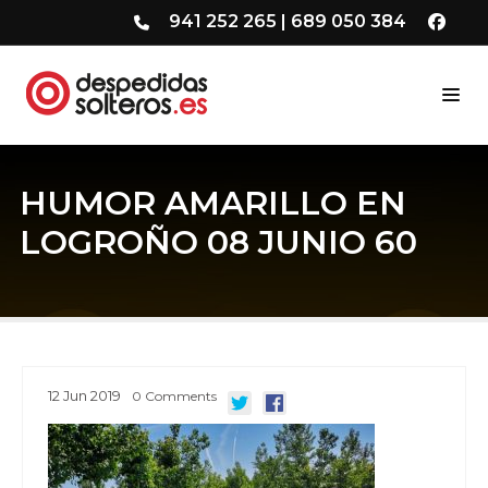
941 252 265
|
689 050 384
HUMOR AMARILLO EN
LOGROÑO 08 JUNIO 60
12
Jun
2019
0
Comments