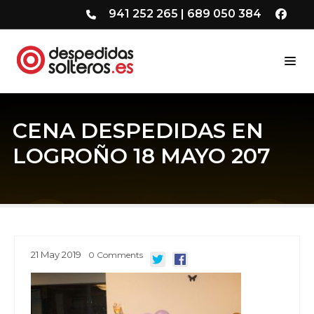
941 252 265
|
689 050 384
CENA DESPEDIDAS EN
LOGROÑO 18 MAYO 207
21
May
2019
0
Comments