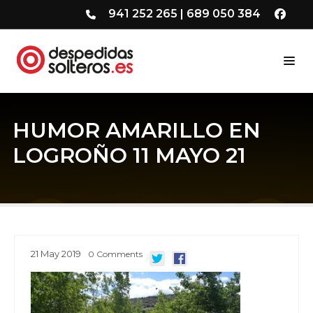
941 252 265
|
689 050 384
HUMOR AMARILLO EN
LOGROÑO 11 MAYO 21
21
May
2019
0
Comments